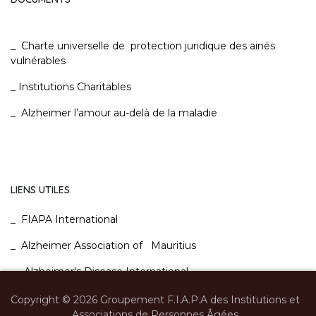
_
Charte universelle de protection juridique des ainés
vulnérables
_
Institutions Charitables
_
Alzheimer l’amour au-delà de la maladie
LIENS UTILES
_
FIAPA International
_
Alzheimer Association of Mauritius
_
Alzheimer's Disease International
_
MACOSS
Copyright © 2026 Groupement F.I.A.P.A des Institutions et
Associations de Personnes Âgées