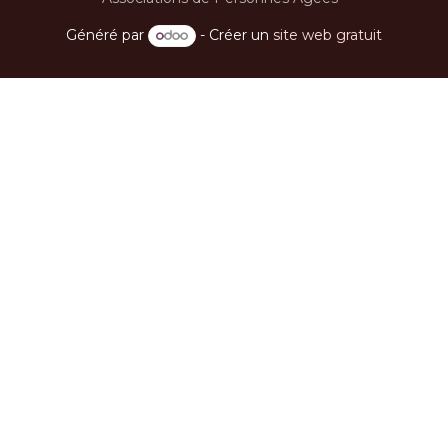
_
Ecole Mauricienne du Bien-Etre
.
Généré par
- Créer un
site web gratuit
_
Home Nursing Care Ltd
Lire suivant
Fêtes des Grands Mère
A L’occasion de la fetes des Grands
Meres le Groupement FIAPA des
institutions et associations des
personnes agees à organiser une
rencontre festive en l’honneur de
nos seniors.