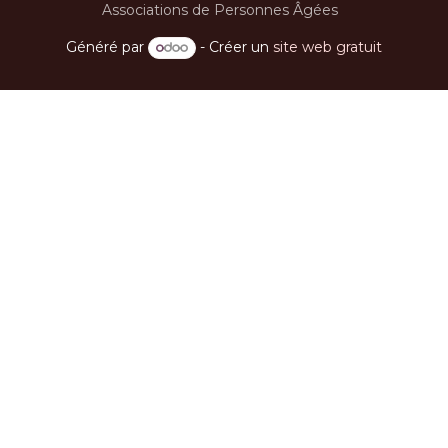
_
Home Nursing Care Ltd
Associations de Personnes Âgées
Généré par
- Créer un
site web gratuit
Lire suivant
Formation à l’attention
des membres de la
fiapa une jeune
diététicienne
nutritionniste sur
l’alimentation
équilibrée des seniors.