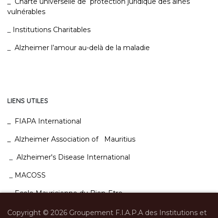
_
Charte universelle de protection juridique des ainés
vulnérables
_
Institutions Charitables
_
Alzheimer l’amour au-delà de la maladie
LIENS UTILES
_
FIAPA International
_
Alzheimer Association of Mauritius
_
Alzheimer's Disease International
_
MACOSS
_
Ecole Mauricienne du Bien-Etre
.
Copyright © 2026 Groupement F.I.A.P.A des Institutions et