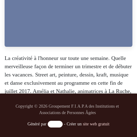
La créativité à l'honneur sur toute une
semaine. Quelle merveilleuse façon de
terminer un trimestre et de débuter les
vacances. Street art, peinture, dessin, kraft,
musique et danse exclusivement au
programme en cette fin de juillet 2017. Amélia
Copyright © 2026 Groupement F.I.A.P.A des Institutions et
et Nathalie, animatrices à La Ruche, ont
Associations de Personnes Âgées
ramené toute une bande de jeunes, artistes
pour la plupart, qui bénévolement ont animé
Généré par
- Créer un
site web gratuit
ou appuyé nos animateurs créatifs dans les