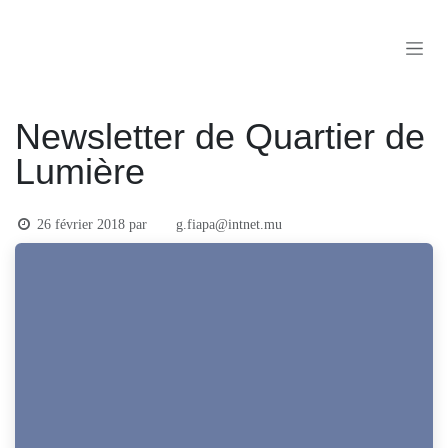
Se rendre au contenu
Newsletter de Quartier de
Lumière
26 février 2018
par
g.fiapa@intnet.mu